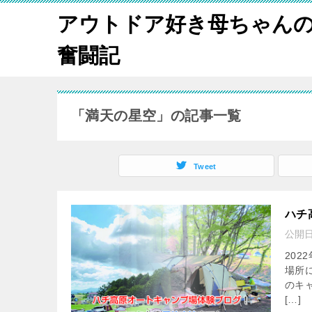
アウトドア好き母ちゃんの
奮闘記
「満天の星空」の記事一覧
Tweet
ハチ
公開
202
場所
のキ
[…]