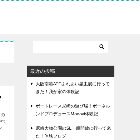
最近の投稿
大阪南港ATCふれあい昆虫展に行って
きた！我が家の体験記
も
ボートレース尼崎の遊び場！ボーネル
ンドプロデュースMooovi体験記
ｍの
中で
ン
尼崎大物公園のSL一般開放に行って来
た！体験ブログ