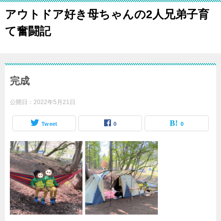
アウトドア好き母ちゃんの2人兄弟子育
て奮闘記
完成
公開日：
2022年5月21日
Tweet
0
0