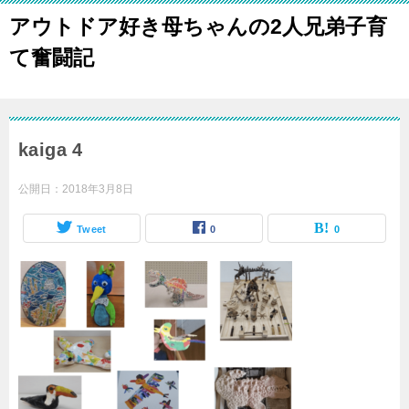
アウトドア好き母ちゃんの2人兄弟子育
て奮闘記
kaiga 4
公開日：
2018年3月8日
Tweet
0
0