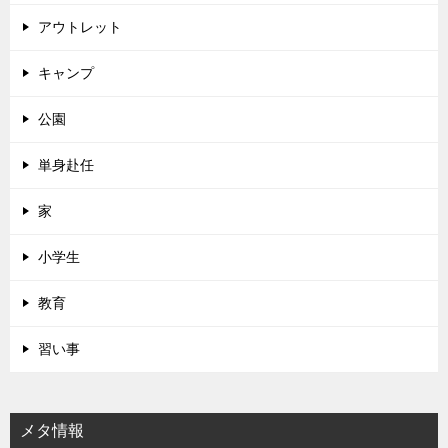
アウトレット
キャンプ
公園
単身赴任
家
小学生
教育
習い事
メタ情報